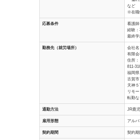
など
※在職
応募条件
看護師
経験：
最終学
勤務先（就労場所）
会社名
有限会
住所：
811-31
福岡県
古賀市
天神５丁
リモー
転勤な
通勤方法
JR鹿
雇用形態
アルバ
契約期間
契約期