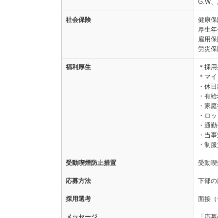
G.W
社会保険
健康保
厚生年
雇用保
労災保
福利厚生
＊採用
＊マイ
・休日
・有給
・家庭
・ロッ
・通勤
・当事
・制服
受動喫煙防止措置
受動喫
応募方法
下部の
採用選考
面接（
メッセージ
「応募