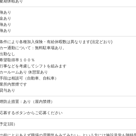
、夏期休暇あり
険あり
金あり
険あり
険あり
条件により各種加入保険・有給休暇数は異なります(法定どおり)
カー通勤について：無料駐車場あり。
出勤なし
希望取得率１００％
行事などを考慮してシフトを組みます
カールームあり 休憩室あり
手段は相談可（自動車、自転車）
業所内禁煙です
貸与あり
煙防止措置：あり（屋内禁煙）
応募するボタンからご応募ください
予定1回）
の前にとりあえず職場の雰囲気をみてみたい」という方には施設見学も随時