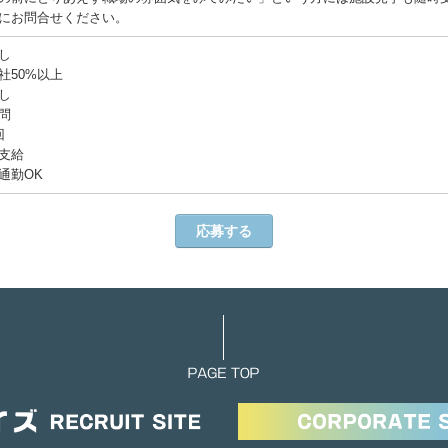
にお問合せください。
し
社50%以上
し
問
回
支給
通勤OK
応募する