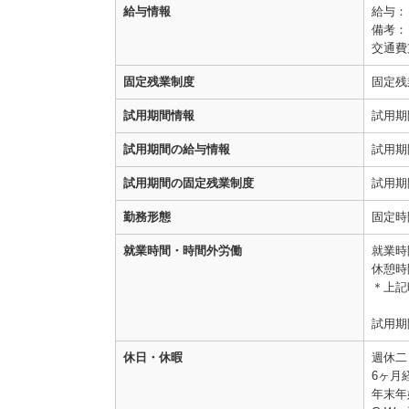
給与情報
給与
備考：
交通費
固定残業制度
固定残
試用期間情報
試用期
試用期間の給与情報
試用期
試用期間の固定残業制度
試用期
勤務形態
固定時
就業時間・時間外労働
就業時間
休憩時
＊上記
試用期
休日・休暇
週休二
6ヶ月
年末年始