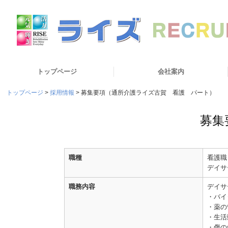
トップページ
会社案内
トップページ
採用情報
募集要項（通所介護ライズ古賀 看護 パート）
募集
職種
看護職
デイサ
職務内容
デイサ
・バイ
・薬の
・生活
・傷の