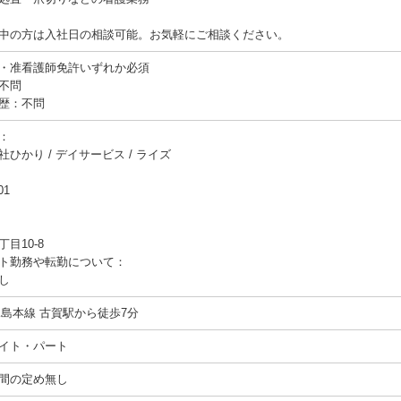
中の方は入社日の相談可能。お気軽にご相談ください。
・准看護師免許いずれか必須
不問
歴：不問
：
社ひかり / デイサービス / ライズ
01
目10-8
ト勤務や転勤について：
し
児島本線 古賀駅から徒歩7分
イト・パート
間の定め無し